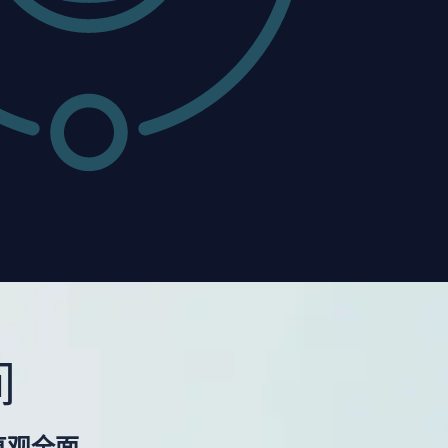
间
直观全面