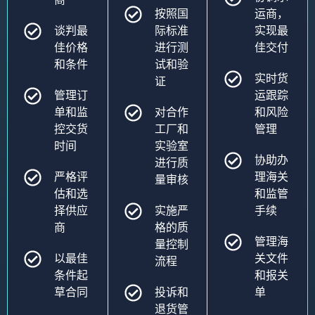
按照国
运商，
谈判最
际标准
实现最
佳价格
进行测
佳交付
和条件
试和验
实时货
证
管理订
运跟踪
单和监
对合作
和风险
控交货
工厂和
管理
时间
实验室
协助办
进行质
严格评
理海关
量审核
估和选
和监管
择供应
实施严
手续
商
格的质
管理海
量控制
以最佳
关文件
流程
条件起
和报关
草合同
投诉和
单
退货管