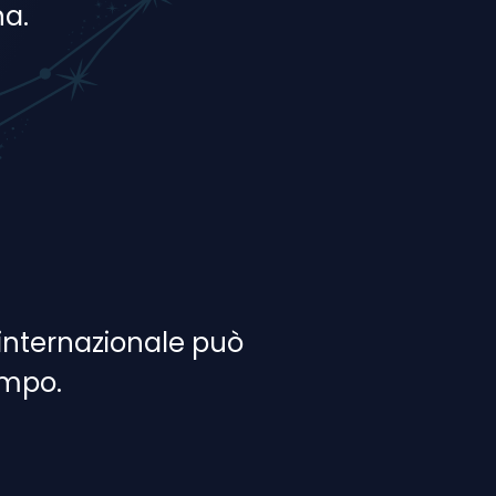
na.
 internazionale può
empo.