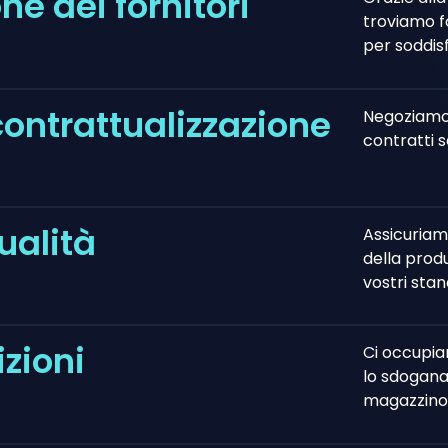
ne dei fornitori
troviamo fo
per soddisf
ontrattualizzazione
Negoziamo i
contratti s
ualità
Assicuriamo
della produ
vostri stan
izioni
Ci occupiam
lo sdogana
magazzino