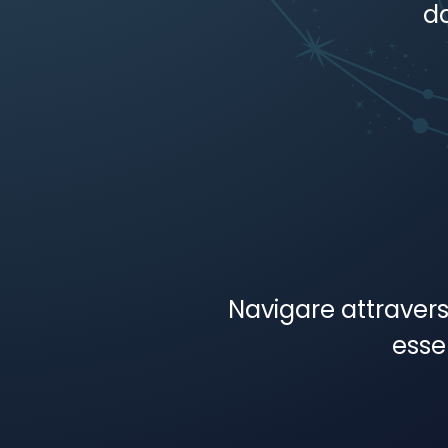
da
Navigare attravers
esse