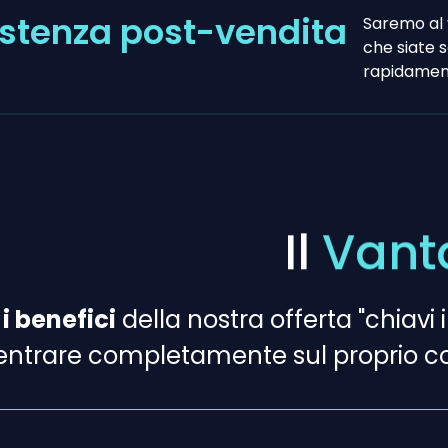
istenza post-vendita
Saremo al 
che siate s
rapidament
Il
Vant
e
i benefici
della nostra offerta "chiavi
entrare completamente sul proprio co