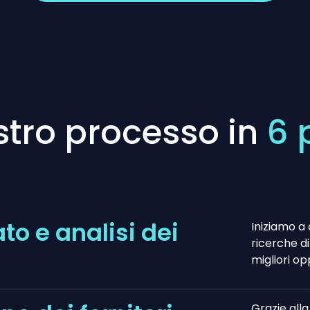
ostro processo in
6 
to e analisi dei
Iniziamo a
ricerche d
migliori op
Grazie alla