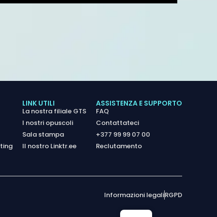
LINK UTILI
ASSISTENZA E SUPPORTO
La nostra filiale GTS
FAQ
I nostri opuscoli
Contattateci
Sala stampa
+377 99 99 07 00
ting
Il nostro Linktr.ee
Reclutamento
Informazioni legali
RGPD