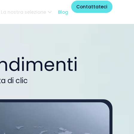
Contattateci
La nostra selezione
Blog
ondimenti
 di clic