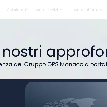
Chi siamo?
I nostri servizi
Le nostre offerte
i nostri approf
ienza del Gruppo GPS Monaco a portata