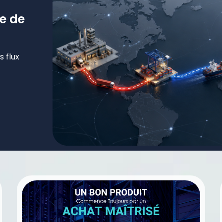
e de
 flux