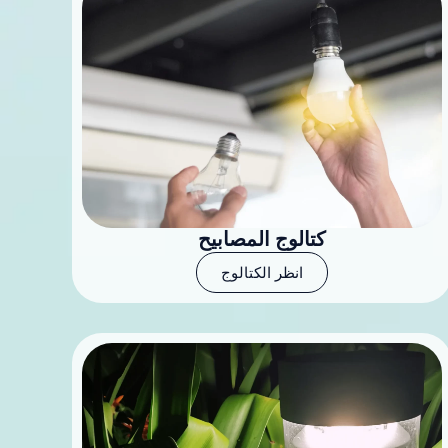
كتالوج المصابيح
انظر الكتالوج