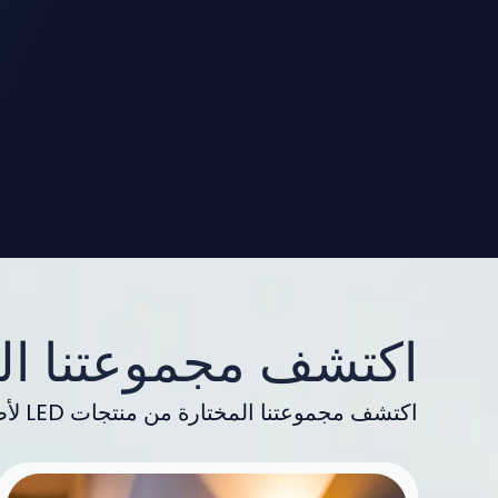
اكتشف مجموعتنا ال
اكتشف مجموعتنا المختارة من منتجات LED لأصحاب الفنادق واطلع على كتالوجاتنا.