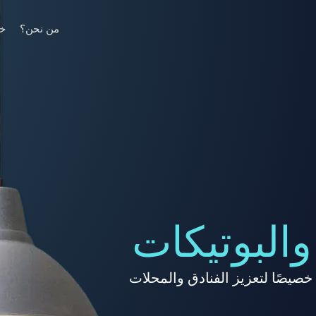
من نحن؟
خد
 والبوتيكات
من مصابيح LED المصممة خصيصًا لتعزيز الفنادق والمحلات