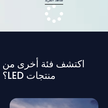
اكتشف فئة أخرى من
منتجات LED؟