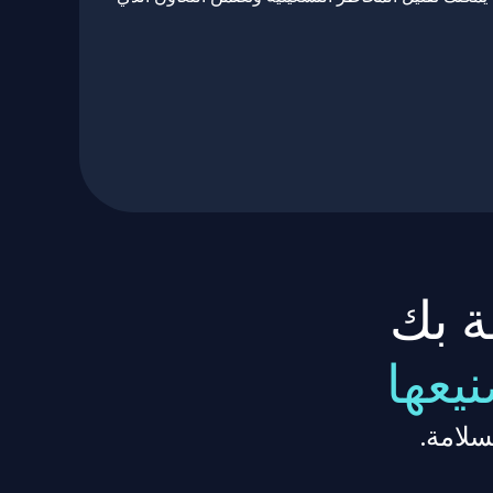
ة بك
يعها
سلامة.