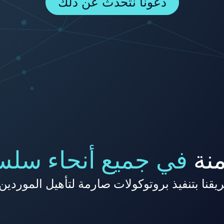
دعونا نتحدث عن ذلك
منة
في جميع أنحاء سلسل
نفيذ بروتوكولات صارمة لتأهيل الموردين، بناءً على 137 معي