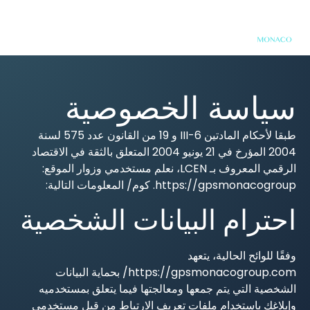
سياسة الخصوصية
طبقا لأحكام المادتين 6-III و 19 من القانون عدد 575 لسنة
2004 المؤرخ في 21 يونيو 2004 المتعلق بالثقة في الاقتصاد
الرقمي المعروف بـ LCEN، نعلم مستخدمي وزوار الموقع:
https://gpsmonacogroup. كوم/ المعلومات التالية:
احترام البيانات الشخصية
وفقًا للوائح الحالية، يتعهد
https://gpsmonacogroup.com/ بحماية البيانات
الشخصية التي يتم جمعها ومعالجتها فيما يتعلق بمستخدميه
وإبلاغك باستخدام ملفات تعريف الارتباط من قبل مستخدمي