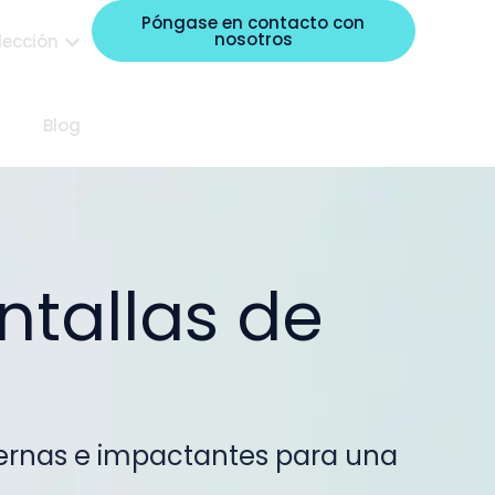
Póngase en contacto con
nosotros
lección
Blog
ntallas de
dernas e impactantes para una