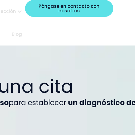
Póngase en contacto con
nosotros
lección
Blog
una cita
iso
para establecer
un diagnóstico de