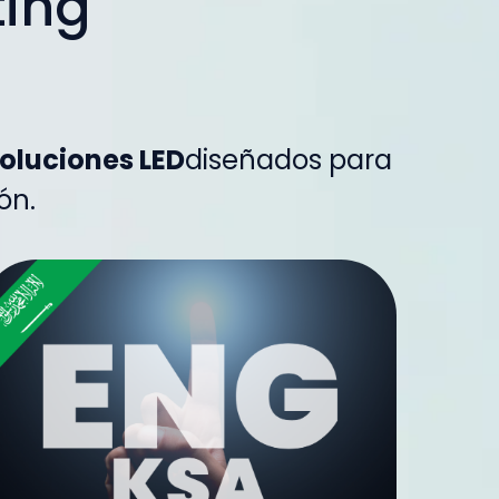
ting
oluciones LED
diseñados para
ón.