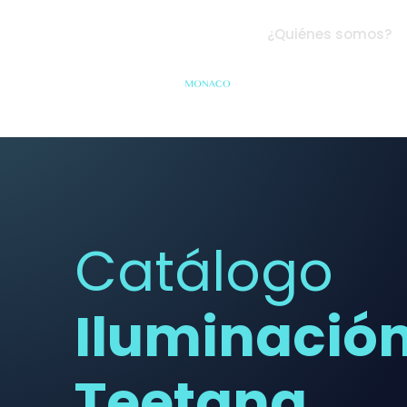
¿Quiénes somos?
Catálogo
Iluminació
Teetana