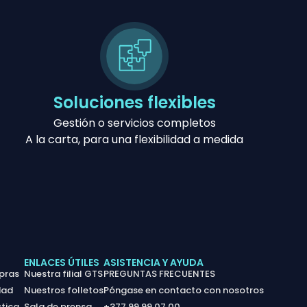
Soluciones flexibles
Gestión o servicios completos
A la carta, para una flexibilidad a medida
ENLACES ÚTILES
ASISTENCIA Y AYUDA
pras
Nuestra filial GTS
PREGUNTAS FRECUENTES
dad
Nuestros folletos
Póngase en contacto con nosotros
tica
Sala de prensa
+377 99 99 07 00