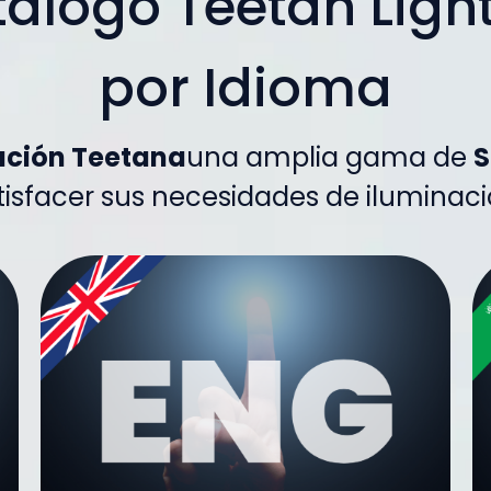
álogo Teetan Ligh
por Idioma
ación Teetana
una amplia gama de
S
tisfacer sus necesidades de iluminaci