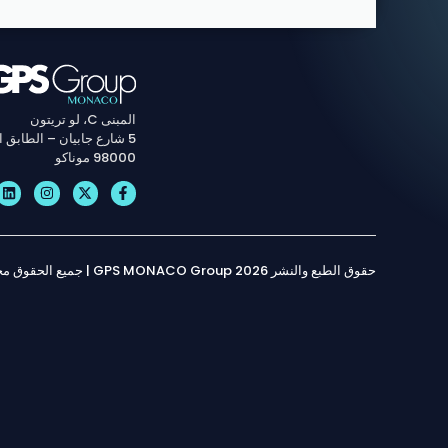
المبنى C، لو تريتون
5 شارع جابيان – الطابق الخامس
98000 موناكو
حقوق الطبع والنشر 2026 GPS MONACO Group | جميع الحقوق محفوظة