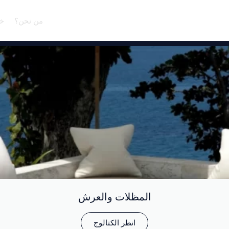
من نحن؟
خد
المظلات والعرش
انظر الكتالوج