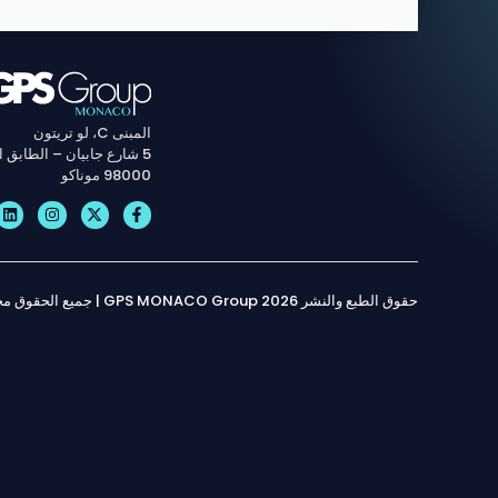
المبنى C، لو تريتون
5 شارع جابيان – الطابق الخامس
98000 موناكو
حقوق الطبع والنشر 2026 GPS MONACO Group | جميع الحقوق محفوظة