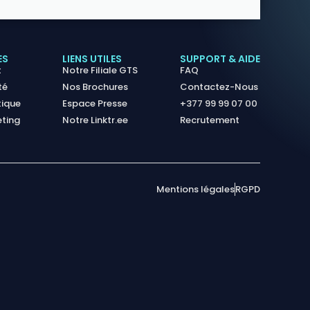
ES
LIENS UTILES
SUPPORT & AIDE
t
Notre Filiale GTS
FAQ
té
Nos Brochures
Contactez-Nous
tique
Espace Presse
+377 99 99 07 00
eting
Notre Linktr.ee
Recrutement
Mentions légales
RGPD