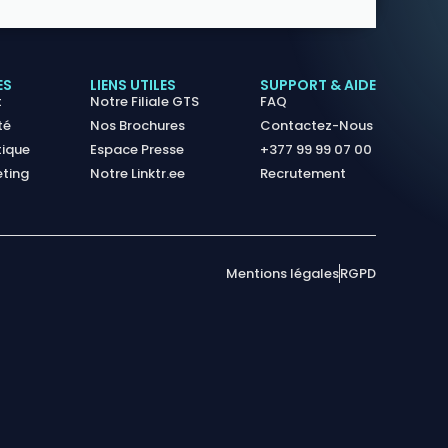
ES
LIENS UTILES
SUPPORT & AIDE
t
Notre Filiale GTS
FAQ
té
Nos Brochures
Contactez-Nous
tique
Espace Presse
+377 99 99 07 00
eting
Notre Linktr.ee
Recrutement
Mentions légales
RGPD