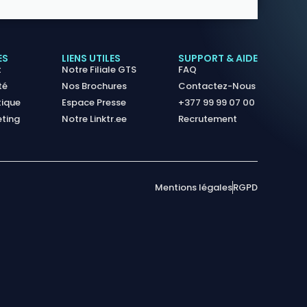
ES
LIENS UTILES
SUPPORT & AIDE
t
Notre Filiale GTS
FAQ
té
Nos Brochures
Contactez-Nous
tique
Espace Presse
+377 99 99 07 00
eting
Notre Linktr.ee
Recrutement
Mentions légales
RGPD