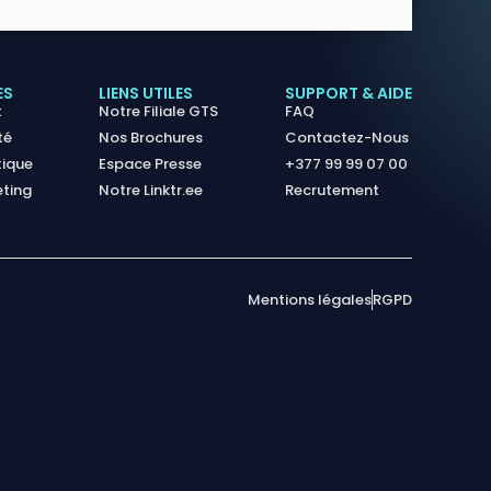
ES
LIENS UTILES
SUPPORT & AIDE
t
Notre Filiale GTS
FAQ
té
Nos Brochures
Contactez-Nous
tique
Espace Presse
+377 99 99 07 00
eting
Notre Linktr.ee
Recrutement
Mentions légales
RGPD